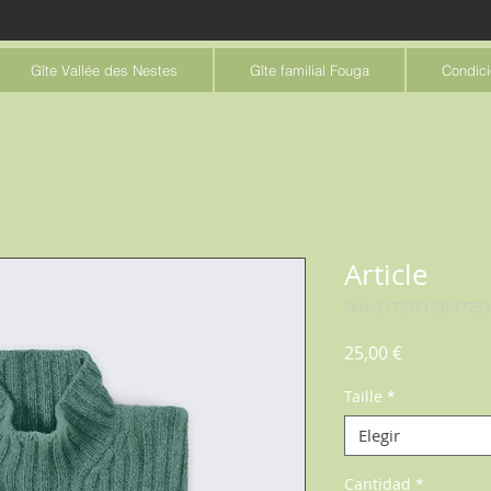
Gîte Vallée des Nestes
Gîte familial Fouga
Condici
Article
SKU: 217537123517253
Precio
25,00 €
Taille
*
Elegir
Cantidad
*