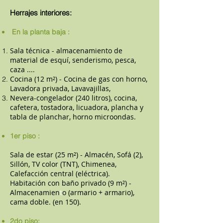
Herrajes interiores:
En la planta baja :
Sala técnica - almacenamiento de
material de esquí, senderismo, pesca,
caza ....
Cocina (12 m²) - Cocina de gas con horno,
Lavadora privada, Lavavajillas,
Nevera-congelador (240 litros), cocina,
cafetera, tostadora, licuadora, plancha y
tabla de planchar, horno microondas.
1er piso :
Sala de estar (25 m²) - Almacén, Sofá (2),
Sillón, TV color (TNT), Chimenea,
Calefacción central (eléctrica).
Habitación con baño privado (9 m²) -
Almacenamien
t
o (armario + armario),
cama doble. (en 150).
2do piso: